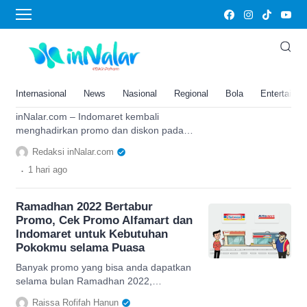
promo Indomaret
Promo Indomaret HARI INI 7
Agustus Minyak Goreng 2 Liter
Cuma 40 Ribuan Hingga Diskon
Internasional
News
Nasional
Regional
Bola
Entertainm
50 Persen
inNalar.com – Indomaret kembali
menghadirkan promo dan diskon pada
hari ini, Jumat (7/8/2026) untuk periode
Redaksi inNalar.com
6-19 Agustus 2026. Berbagai kebutuhan
.
1 hari
ago
rumah tangga, makanan, minuman,
produk bayi hingga perlengkapan
kebersihan dijual dengan harga lebih
Ramadhan 2022 Bertabur
hemat hingga diskon 50 persen.
Promo, Cek Promo Alfamart dan
Program promo Indomaret ini mencakup
Indomaret untuk Kebutuhan
Promo 4 Hari, hingga Promo Super
Pokokmu selama Puasa
Hemat Spesial Merdeka yang berlaku di
[…]
Banyak promo yang bisa anda dapatkan
selama bulan Ramadhan 2022,
diantaranya promo gerai retail Alfamart
Raissa Rofifah Hanun