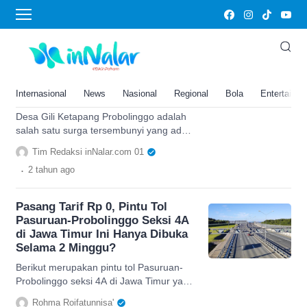
Proboliggo
Desa Gili Ketapang, Surga
Tersembunyi di Tengah Laut
Jawa Timur yang Bebas
Internasional
News
Nasional
Regional
Bola
Entertainm
Kriminal!
Desa Gili Ketapang Probolinggo adalah
salah satu surga tersembunyi yang ada
di tengah laut Jawa Timur.
Tim Redaksi inNalar.com 01
.
2 tahun
ago
Pasang Tarif Rp 0, Pintu Tol
Pasuruan-Probolinggo Seksi 4A
di Jawa Timur Ini Hanya Dibuka
Selama 2 Minggu?
Berikut merupakan pintu tol Pasuruan-
Probolinggo seksi 4A di Jawa Timur yang
dibuka selama kurang lebih 2 minggu
Rohma Roifatunnisa'