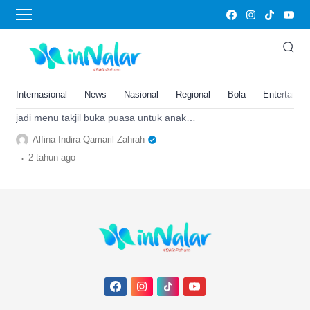
Potato Stick
Cuma Modal Kentang dan Keju,
Ini Resep Potato Stick yang Bisa
Jadi Menu Takjil Buka Puasa
Internasional
News
Nasional
Regional
Bola
Entertainm
Berikut resep potato stick yang cocok
jadi menu takjil buka puasa untuk anak
pada bulan ramadhan, cuma modal
Alfina Indira Qamaril Zahrah
kentang dan keju.
.
2 tahun
ago