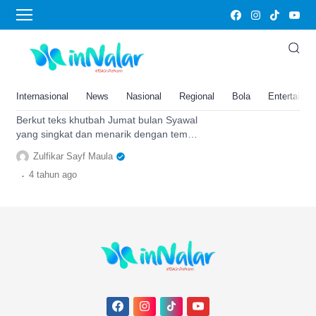
Pondok Pesantren Buntet
Khutbah Jumat Bulan Syawal
Singkat dan Menarik, Tema
Menjadikan Al Quran sebagai
Internasional
News
Nasional
Regional
Bola
Entertainm
Petunjuk
Berkut teks khutbah Jumat bulan Syawal
yang singkat dan menarik dengan tema
menjadikan Al Quran sebagai petunjuk
Zulfikar Sayf Maula
dalam kehidupan.
.
4 tahun
ago