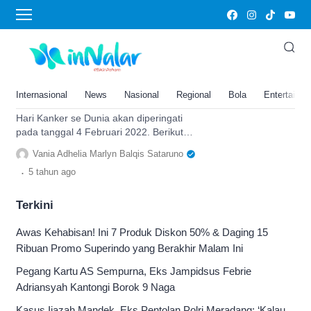
NoHairSelfie
Hari Kanker se Dunia Akan
Diperingati Pada 4 Februari
2022, Ini Sejarah Dibalik World
Internasional
News
Nasional
Regional
Bola
Entertainm
Cancer Day
Hari Kanker se Dunia akan diperingati
pada tanggal 4 Februari 2022. Berikut
sejarah dibaliknya World Cancer Day
Vania Adhelia Marlyn Balqis Sataruno
dan arti NoHairSelfi.
.
5 tahun
ago
Terkini
Awas Kehabisan! Ini 7 Produk Diskon 50% & Daging 15
Ribuan Promo Superindo yang Berakhir Malam Ini
Pegang Kartu AS Sempurna, Eks Jampidsus Febrie
Adriansyah Kantongi Borok 9 Naga
Kasus Ijazah Mandek, Eks Pentolan Polri Meradang: ‘Kalau