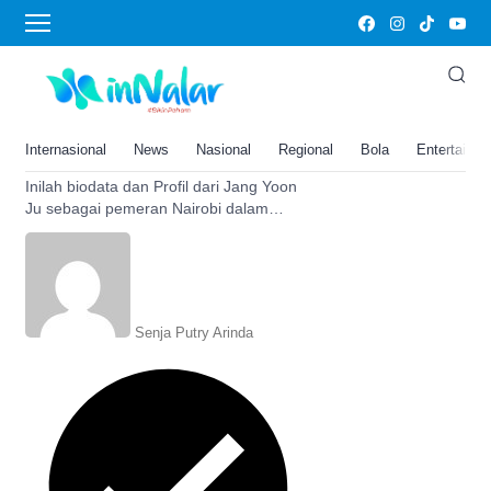
Money Heist Korea
Biodata dan Profil Jang Yoon Ju
Pemeran Nairobi dalam drama
Korea Money Heist Korea
Internasional
News
Nasional
Regional
Bola
Entertainm
Season 2
Inilah biodata dan Profil dari Jang Yoon
Ju sebagai pemeran Nairobi dalam
drama Korea Money Heist Korea season
2, si perampok eksentrik.
Senja Putry Arinda