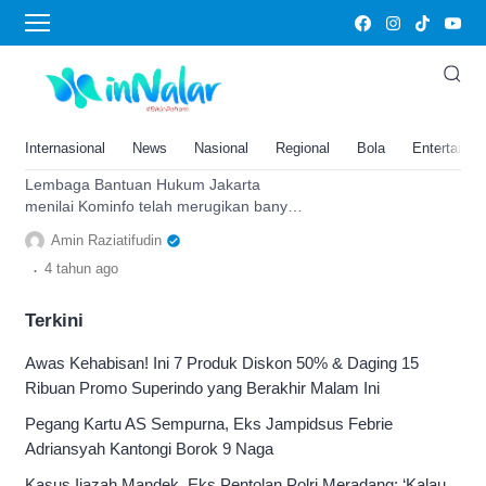
merugikan
LBH Jakarta Nilai Kominfo
Rugikan Banyak Pihak Usai
Blokir Sejumlah Situs dan
Internasional
News
Nasional
Regional
Bola
Entertainm
Aplikasi
Lembaga Bantuan Hukum Jakarta
menilai Kominfo telah merugikan banyak
pihak usai memblokir sejumlah situs dan
Amin Raziatifudin
aplikasi. Ini selengkapnya.
.
4 tahun
ago
Terkini
Awas Kehabisan! Ini 7 Produk Diskon 50% & Daging 15
Ribuan Promo Superindo yang Berakhir Malam Ini
Pegang Kartu AS Sempurna, Eks Jampidsus Febrie
Adriansyah Kantongi Borok 9 Naga
Kasus Ijazah Mandek, Eks Pentolan Polri Meradang: ‘Kalau