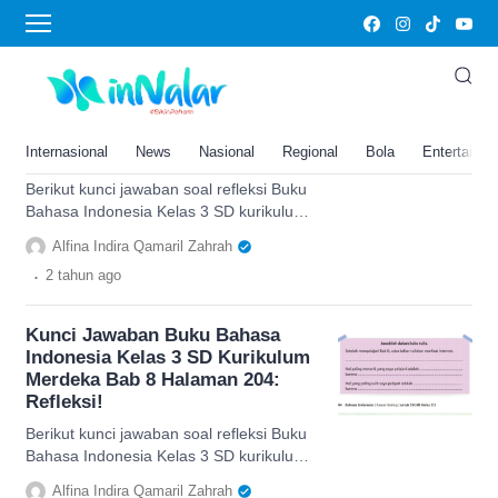
kelas 3
Kunci Jawaban Buku Bahasa
Indonesia Kelas 3 SD Kurikulum
Merdeka Bab 8 Halaman 204:
Internasional
News
Nasional
Regional
Bola
Entertainm
Refleksi!
Berikut kunci jawaban soal refleksi Buku
Bahasa Indonesia Kelas 3 SD kurikulum
merdeka pada bab 8 halaman 204.
Alfina Indira Qamaril Zahrah
.
2 tahun
ago
Kunci Jawaban Buku Bahasa
Indonesia Kelas 3 SD Kurikulum
Merdeka Bab 8 Halaman 204:
Refleksi!
Berikut kunci jawaban soal refleksi Buku
Bahasa Indonesia Kelas 3 SD kurikulum
merdeka pada bab 8 halaman 204.
Alfina Indira Qamaril Zahrah