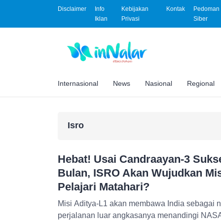
Disclaimer
Info
Kebijakan
Kontak
Pedoman 
Iklan
Privasi
Siber
Internasional
News
Nasional
Regional
Isro
Hebat! Usai Candraayan-3 Suks
Bulan, ISRO Akan Wujudkan Misi
Pelajari Matahari?
Misi Aditya-L1 akan membawa India sebagai 
perjalanan luar angkasanya menandingi NAS