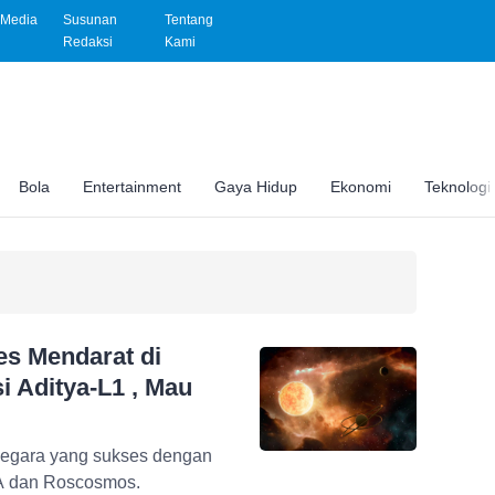
Media
Susunan
Tentang
Redaksi
Kami
Bola
Entertainment
Gaya Hidup
Ekonomi
Teknologi
es Mendarat di
 Aditya-L1 , Mau
negara yang sukses dengan
A dan Roscosmos.