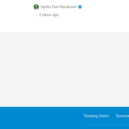
Aprilia Dwi Rasdiyanti
.
3 tahun
ago
Tentang Kami
Susuna