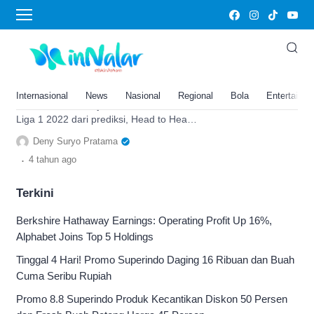
Head to Head Persija vs Borneo FC
Persija vs Borneo FC di Liga 1
2022: Ini Prediksi, Head to Head,
dan Link Live Streaming
Internasional
News
Nasional
Regional
Bola
Entertainm
Inilah ulasan Persija vs Borneo FC di
Liga 1 2022 dari prediksi, Head to Head
hingga link live streaming, buruan cek di
Deny Suryo Pratama
sini.
.
4 tahun
ago
Terkini
Berkshire Hathaway Earnings: Operating Profit Up 16%,
Alphabet Joins Top 5 Holdings
Tinggal 4 Hari! Promo Superindo Daging 16 Ribuan dan Buah
Cuma Seribu Rupiah
Promo 8.8 Superindo Produk Kecantikan Diskon 50 Persen