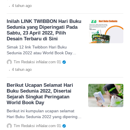
terbaru dan terlaris.
.
4 tahun
ago
Inilah LINK TWIBBON Hari Buku
Sedunia yang Diperingati Pada
Sabtu, 23 April 2022, Pilih
Desain Terbaru di Sini
Simak 12 link Twibbon Hari Buku
Sedunia 2022 atau World Book Day
2022 dalam artikel ini dengan desain
Tim Redaksi inNalar.com 01
terbaru dan terlaris.
.
4 tahun
ago
Berikut Ucapan Selamat Hari
Buku Sedunia 2022, Disertai
Sejarah Singkat Peringatan
World Book Day
Berikut ini kumpulan ucapan selamat
Hari Buku Sedunia 2022 yang diperingati
pada Sabtu, 23 April 2022. Simak
Tim Redaksi inNalar.com 01
selengkapnya dalam artikel ini.