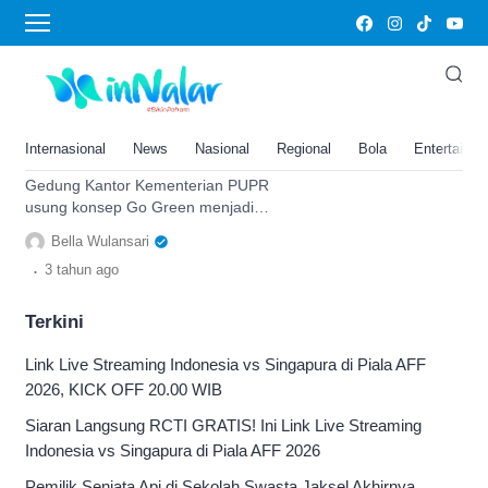
Go Green Indonesia
Mengusung Konsep Go Green,
Kantor Kementerian PUPR Jadi
Gedung Teramah Lingkungan
Internasional
News
Nasional
Regional
Bola
Entertainm
dan Raih Penghargaan
Gedung Kantor Kementerian PUPR
usung konsep Go Green menjadi
gedung teramah lingkungan se-Asia
Bella Wulansari
Tenggara. Simak info lengkapnya.
.
3 tahun
ago
Terkini
Link Live Streaming Indonesia vs Singapura di Piala AFF
2026, KICK OFF 20.00 WIB
Siaran Langsung RCTI GRATIS! Ini Link Live Streaming
Indonesia vs Singapura di Piala AFF 2026
Pemilik Senjata Api di Sekolah Swasta Jaksel Akhirnya