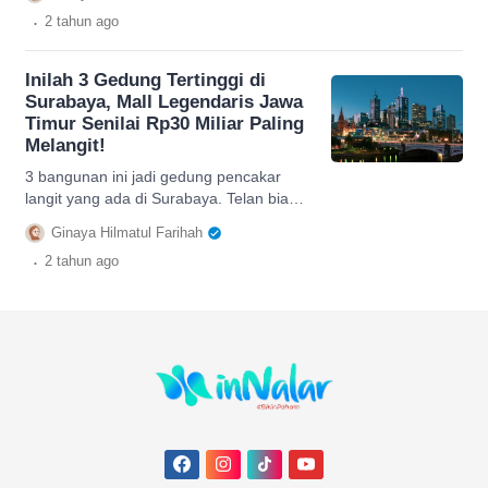
fasilitas elit!
.
2 tahun
ago
Inilah 3 Gedung Tertinggi di
Surabaya, Mall Legendaris Jawa
Timur Senilai Rp30 Miliar Paling
Melangit!
3 bangunan ini jadi gedung pencakar
langit yang ada di Surabaya. Telan biaya
hingga puluhan miliar bahkan punya
Ginaya Hilmatul Farihah
fasilitas elit!
.
2 tahun
ago