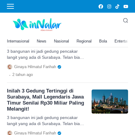
Gedung Tertinggi
Inilah 3 Gedung Tertinggi di
Surabaya, Mall Legendaris Jawa
Timur Senilai Rp30 Miliar Paling
Internasional
News
Nasional
Regional
Bola
Entertainm
Melangit!
3 bangunan ini jadi gedung pencakar
langit yang ada di Surabaya. Telan biaya
hingga puluhan miliar bahkan punya
Ginaya Hilmatul Farihah
fasilitas elit!
.
2 tahun
ago
Inilah 3 Gedung Tertinggi di
Surabaya, Mall Legendaris Jawa
Timur Senilai Rp30 Miliar Paling
Melangit!
3 bangunan ini jadi gedung pencakar
langit yang ada di Surabaya. Telan biaya
hingga puluhan miliar bahkan punya
Ginaya Hilmatul Farihah