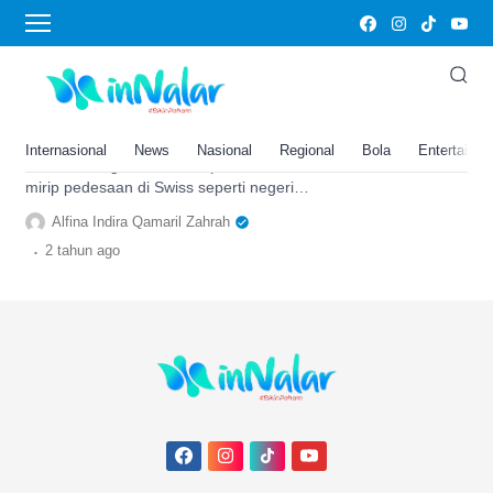
fasilitas pendidikan
Bukan di Swiss, Desa di
Bengkulu Panoramanya Bak
Negeri Fantasi: Lokasinya…
Internasional
News
Nasional
Regional
Bola
Entertainm
Desa di Bengkulu ini miliki panorama
mirip pedesaan di Swiss seperti negeri
fantasi, namun sarana dan prasarana
Alfina Indira Qamaril Zahrah
pendidikannya...
.
2 tahun
ago