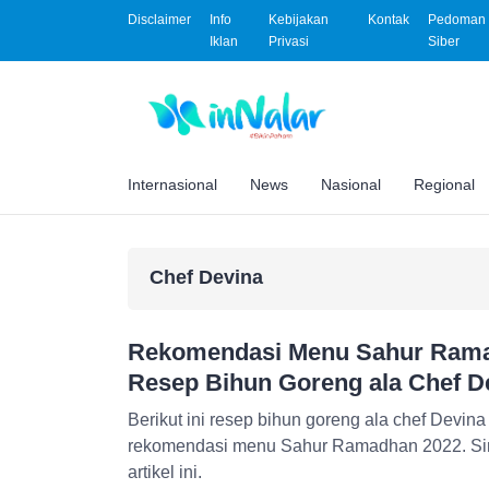
Disclaimer
Info
Kebijakan
Kontak
Pedoman 
Iklan
Privasi
Siber
Internasional
News
Nasional
Regional
Chef Devina
Rekomendasi Menu Sahur Ramad
Resep Bihun Goreng ala Chef D
Berikut ini resep bihun goreng ala chef Devin
rekomendasi menu Sahur Ramadhan 2022. Si
artikel ini.