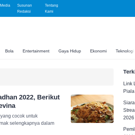
Media
Susunan
Tentang
Redaksi
Kami
Bola
Entertainment
Gaya Hidup
Ekonomi
Teknologi
Terk
Link 
Pial
han 2022, Berikut
Siara
evina
Strea
a yang cocok untuk
2026
mak selengkapnya dalam
Pemil