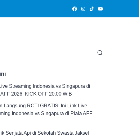
Olahraga
Hiburan
Muslimpedia
Edukasi
Opini & Ce
ini
Live Streaming Indonesia vs Singapura di
a AFF 2026, KICK OFF 20.00 WIB
n Langsung RCTI GRATIS! Ini Link Live
ming Indonesia vs Singapura di Piala AFF
ik Senjata Api di Sekolah Swasta Jaksel