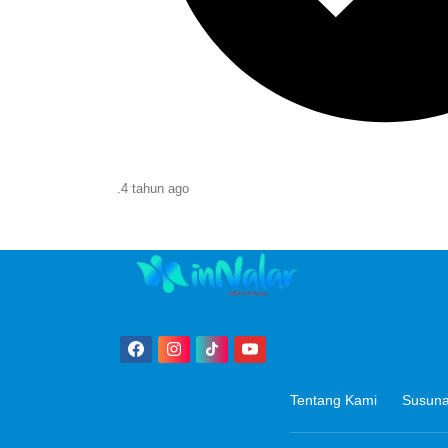
.
4 tahun
ago
Tentang Kami
Susuna