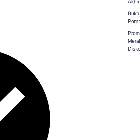
Akhir
Buka
Porno
Promo
Merah
Disk