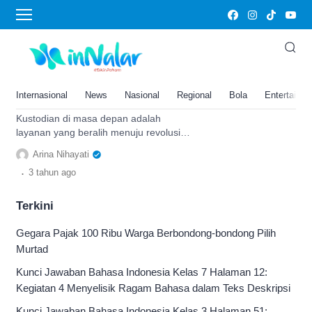
BRI Frens
Nasabah Semakin Nyaman
Bertransaksi, BRI Luncurkan
Inovasi Digital BRIFrens
Internasional
News
Nasional
Regional
Bola
Entertainm
Kustodian Berbasis Web
Kustodian di masa depan adalah
layanan yang beralih menuju revolusi
digital di mana nasabah dengan mudah
Arina Nihayati
berinteraksi dengan bank kustodian
.
3 tahun
ago
Terkini
Gegara Pajak 100 Ribu Warga Berbondong-bondong Pilih
Murtad
Kunci Jawaban Bahasa Indonesia Kelas 7 Halaman 12:
Kegiatan 4 Menyelisik Ragam Bahasa dalam Teks Deskripsi
Kunci Jawaban Bahasa Indonesia Kelas 3 Halaman 51: