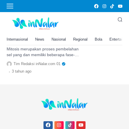
Anafase
Kenali Apa itu Mitosis, dan
Bagaimana Proses
Pembelahannya? Mari Pelajari
Internasional
News
Nasional
Regional
Bola
Entertainm
Lebih Lanjut!
Mitosis merupakan proses pembelahan
sel yang dan memiliki beberapa fase-
fase pembelahan mulai dari profase,
Tim Redaksi inNalar.com 01
metafase, anafase, dan telofase.
.
3 tahun
ago