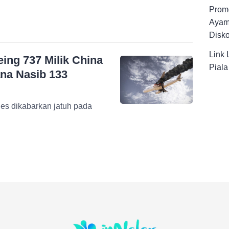
Promo
Ayam
Disk
Link 
ng 737 Milik China
Pial
ana Nasib 133