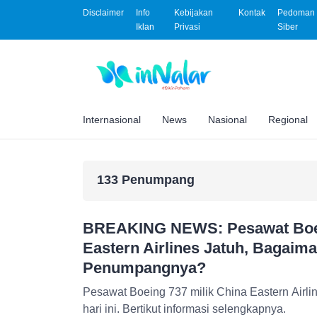
Disclaimer
Info
Kebijakan
Kontak
Pedoman 
Iklan
Privasi
Siber
Internasional
News
Nasional
Regional
133 Penumpang
BREAKING NEWS: Pesawat Boei
Eastern Airlines Jatuh, Bagaim
Penumpangnya?
Pesawat Boeing 737 milik China Eastern Airlines dikabarkan jatuh pada
hari ini. Bertikut informasi selengkapnya.