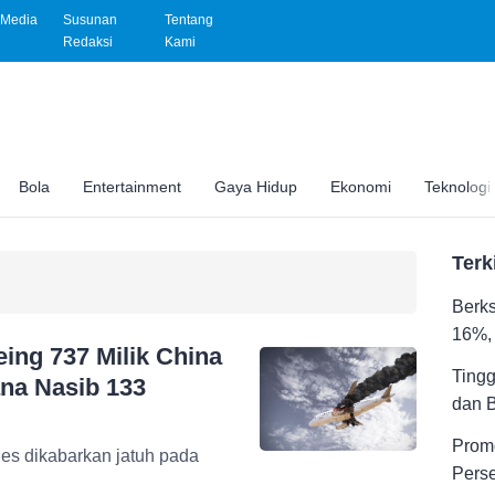
Media
Susunan
Tentang
Redaksi
Kami
Bola
Entertainment
Gaya Hidup
Ekonomi
Teknologi
Terk
Berks
16%, 
ng 737 Milik China
Tingg
ana Nasib 133
dan 
Promo
Pers