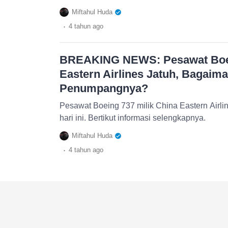
Miftahul Huda
.
4 tahun
ago
BREAKING NEWS: Pesawat Boei
Eastern Airlines Jatuh, Bagaim
Penumpangnya?
Pesawat Boeing 737 milik China Eastern Airlines dikabarkan jatuh pada
hari ini. Bertikut informasi selengkapnya.
Miftahul Huda
.
4 tahun
ago