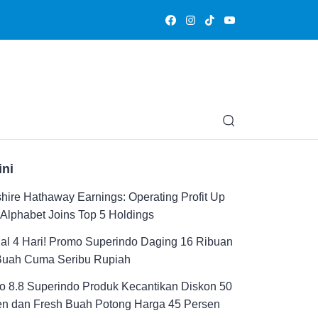
Olahraga
Hiburan
Muslimpedia
Edukasi
Opini & Ce
ini
hire Hathaway Earnings: Operating Profit Up
Alphabet Joins Top 5 Holdings
al 4 Hari! Promo Superindo Daging 16 Ribuan
Buah Cuma Seribu Rupiah
 8.8 Superindo Produk Kecantikan Diskon 50
en dan Fresh Buah Potong Harga 45 Persen