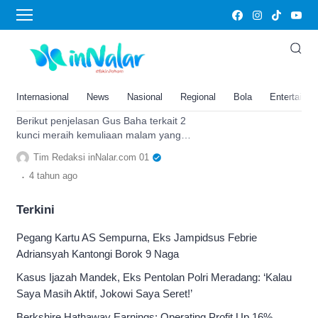
1000 bulan
Bukan Sholat Lailatul Qadar,
Gus Baha Sebut 2 Hal Ini agar
Raih Kemuliaan di Malam Lebih
Internasional
News
Nasional
Regional
Bola
Entertainm
Baik dari 1000 Bulan
Berikut penjelasan Gus Baha terkait 2
kunci meraih kemuliaan malam yang
lebih baik dari 1000 bulan, bukan sholat
Tim Redaksi inNalar.com 01
Lailatul Qadar.
.
4 tahun
ago
Terkini
Pegang Kartu AS Sempurna, Eks Jampidsus Febrie
Adriansyah Kantongi Borok 9 Naga
Kasus Ijazah Mandek, Eks Pentolan Polri Meradang: ‘Kalau
Saya Masih Aktif, Jokowi Saya Seret!’
Berkshire Hathaway Earnings: Operating Profit Up 16%,