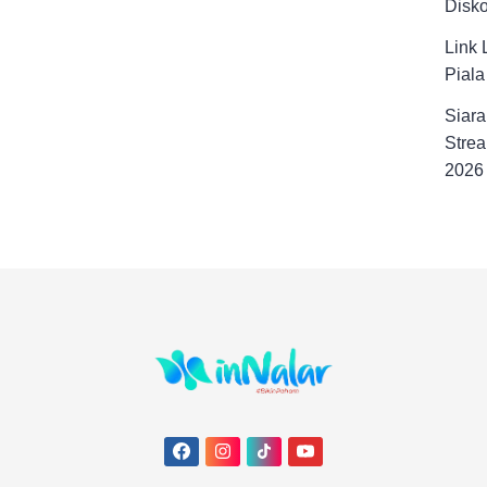
Disk
Link 
Pial
Siara
Strea
2026