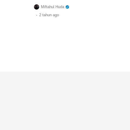
Miftahul Huda
.
2 tahun
ago