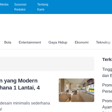
Media
Susunan
Tentang
Redaksi
Kami
Bola
Entertainment
Gaya Hidup
Ekonomi
Teknologi
Terk
Tingg
dan 
an yang Modern
Promo
ana 1 Lantai, 4
Pers
Promo
 desain minimalis sederhana
Ayam
a!