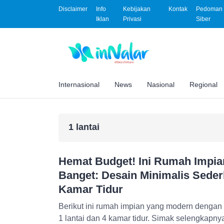
Disclaimer
Info
Kebijakan
Kontak
Pedoman 
Iklan
Privasi
Siber
Internasional
News
Nasional
Regional
1 lantai
Hemat Budget! Ini Rumah Impi
Banget: Desain Minimalis Sederh
Kamar Tidur
Berikut ini rumah impian yang modern dengan
1 lantai dan 4 kamar tidur. Simak selengkapny