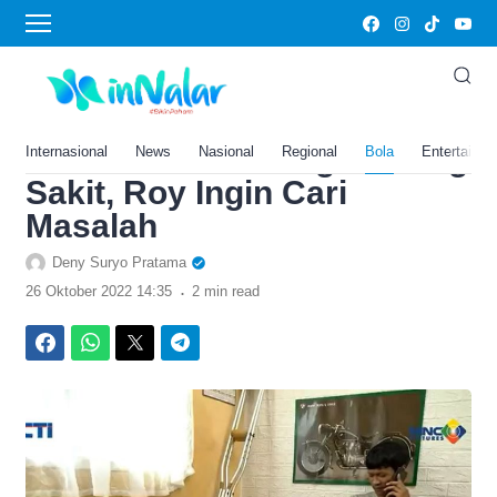
›
Home
Bola
Spoiler dan Link Nonton
Preman Pensiun 7 Episode
10 Malam Ini : Kang Gobang
Internasional
News
Nasional
Regional
Bola
Entertainm
Sakit, Roy Ingin Cari
Masalah
Deny Suryo Pratama
.
26 Oktober 2022 14:35
2 min read
Facebook
WhatsApp
Twitter
Telegram