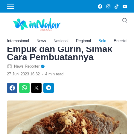
›
Home
Bola
Spesial Hari Raya Idul Adha
2023: Resep Empal
Serundeng Kemiri yang
Internasional
News
Nasional
Regional
Bola
Entertainm
Empuk dan Gurih, Simak
Cara Pembuatannya
News Reporter
.
27 Juni 2023 16:32
4 min read
Facebook
WhatsApp
Twitter
Telegram