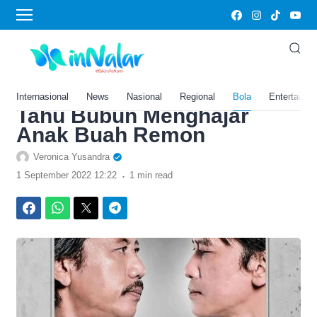
›
Home
Bola
Sinopsis Preman Pensiun 6
Malam Ini Kamis, 1
September 2022: Bang Edi
Internasional
News
Nasional
Regional
Bola
Entertainm
Tahu Bubun Menghajar
Anak Buah Remon
Veronica Yusandra
.
1 September 2022 12:22
1 min read
Facebook
WhatsApp
Twitter
Telegram