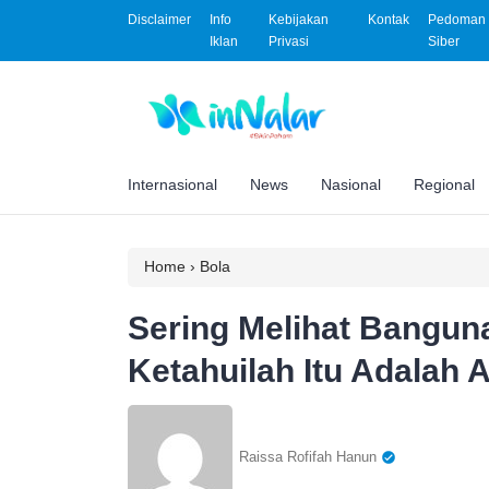
Disclaimer
Info
Kebijakan
Kontak
Pedoman 
Iklan
Privasi
Siber
Internasional
News
Nasional
Regional
Home
›
Bola
Sering Melihat Bangun
Ketahuilah Itu Adalah A
Raissa Rofifah Hanun