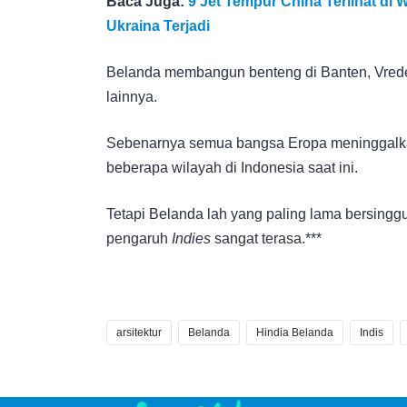
Baca Juga:
9 Jet Tempur China Terlihat di 
Ukraina Terjadi
Belanda membangun benteng di Banten, Vreden
lainnya.
Sebenarnya semua bangsa Eropa meninggalkan j
beberapa wilayah di Indonesia saat ini.
Tetapi Belanda lah yang paling lama bersing
pengaruh
Indies
sangat terasa.***
arsitektur
Belanda
Hindia Belanda
Indis