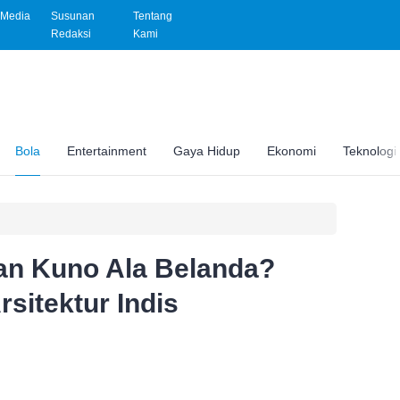
Media
Susunan
Tentang
Redaksi
Kami
Bola
Entertainment
Gaya Hidup
Ekonomi
Teknologi
an Kuno Ala Belanda?
rsitektur Indis