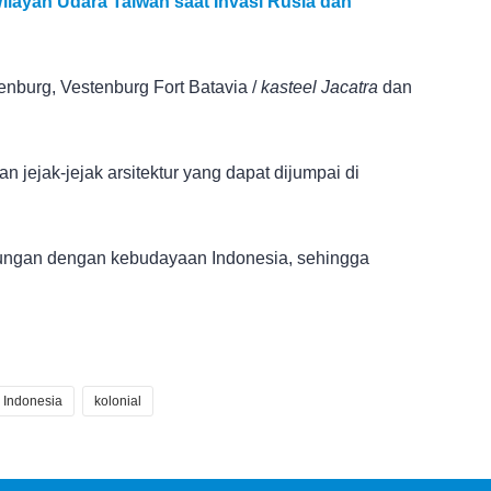
Wilayah Udara Taiwan saat Invasi Rusia dan
burg, Vestenburg Fort Batavia /
kasteel Jacatra
dan
ejak-jejak arsitektur yang dapat dijumpai di
gungan dengan kebudayaan Indonesia, sehingga
Indonesia
kolonial