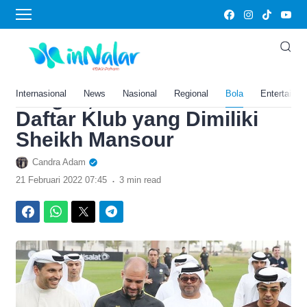
›
Home
Bola
Selain Manchester City
yang Sukses di Premier
League, Berikut Adalah
Internasional
News
Nasional
Regional
Bola
Entertainm
Daftar Klub yang Dimiliki
Sheikh Mansour
Candra Adam
.
21 Februari 2022 07:45
3 min read
Facebook
WhatsApp
Twitter
Telegram