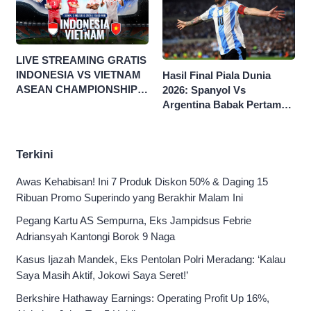
LIVE STREAMING GRATIS
INDONESIA VS VIETNAM
Hasil Final Piala Dunia
ASEAN CHAMPIONSHIP
2026: Spanyol Vs
HYUNDAI CUP 2026
Argentina Babak Pertama
0-0
Terkini
Awas Kehabisan! Ini 7 Produk Diskon 50% & Daging 15
Ribuan Promo Superindo yang Berakhir Malam Ini
Pegang Kartu AS Sempurna, Eks Jampidsus Febrie
Adriansyah Kantongi Borok 9 Naga
Kasus Ijazah Mandek, Eks Pentolan Polri Meradang: ‘Kalau
Saya Masih Aktif, Jokowi Saya Seret!’
Berkshire Hathaway Earnings: Operating Profit Up 16%,