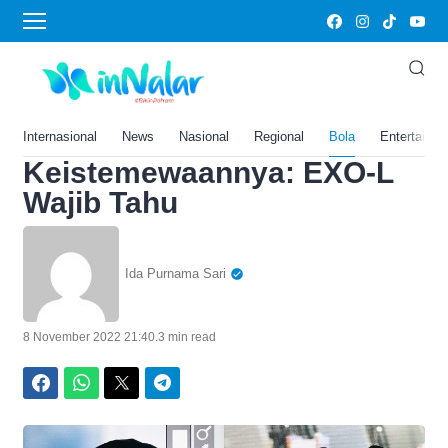
Home
›
Bola
Segini Harga Baju Batik
Sehun EXO yang Dipakai
saat di Bandara dan
Internasional
News
Nasional
Regional
Bola
Entertainm
Keistemewaannya: EXO-L
Wajib Tahu
Ida Purnama Sari
8 November 2022 21:40
.
3 min read
Facebook
WhatsApp
Twitter
Telegram