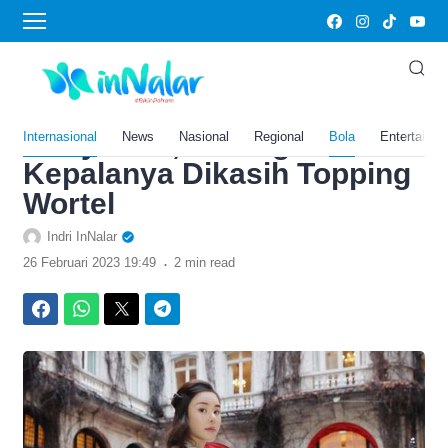
›
Home
Bola
Sadis! Eks Suami dan
Mertua Kompak Mutilasi
Abby Choi, Potongan
Internasional
News
Nasional
Regional
Bola
Entertainm
Kepalanya Dikasih Topping
Wortel
Indri InNalar
.
26 Februari 2023 19:49
2 min read
Facebook
WhatsApp
Twitter
Telegram