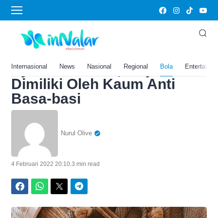
Home
›
Bola
Review Buku ‘Tak Masalah
Jadi Orang Introver’ Karya
Sylvia Loehken, Wajib
Internasional
News
Nasional
Regional
Bola
Entertainm
Dimiliki Oleh Kaum Anti
Basa-basi
Nurul Olive
4 Februari 2022 20:10
.
3 min read
Facebook
WhatsApp
Twitter
Telegram