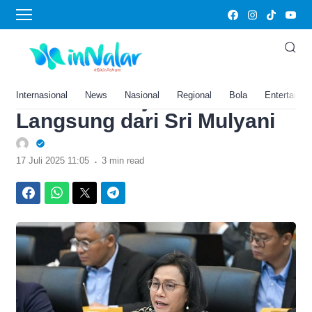
›
Home
Resmi Tercantum di Nota
Keuangan, Ini Bocoran
Kenaikan Gaji PNS 2025
Internasional
News
Nasional
Regional
Bola
Entertainm
Langsung dari Sri Mulyani
.
17 Juli 2025 11:05
3 min read
Facebook
WhatsApp
Twitter
Telegram