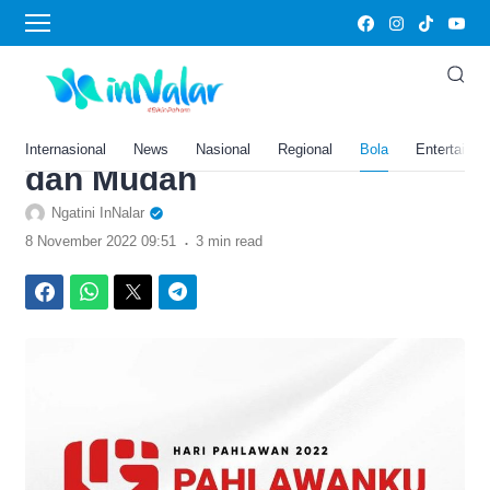
›
Home
Bola
Rayakan Hari Pahlawan
Nasional 2022, Simak Link
Twibbon Berikut Ini, Simple
Internasional
News
Nasional
Regional
Bola
Entertainm
dan Mudah
Ngatini InNalar
.
8 November 2022 09:51
3 min read
Facebook
WhatsApp
Twitter
Telegram