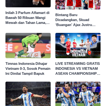
Inilah 3 Parfum Alfamart di
Bintang Baru
Bawah 50 Ribuan Wangi
Dicadangkan, Skuad
Mewah dan Tahan Lama,
‘Buangan’ Ajax Justru
Nggak Kalah Sama Parfum
Menggila di Eropa
1 Jutaan!
Timnas Indonesia Dihajar
LIVE STREAMING GRATIS
Vietnam 0-3, Sosok Pemain
INDONESIA VS VIETNAM
Ini Dinilai Tampil Bapuk
ASEAN CHAMPIONSHIP
HYUNDAI CUP 2026