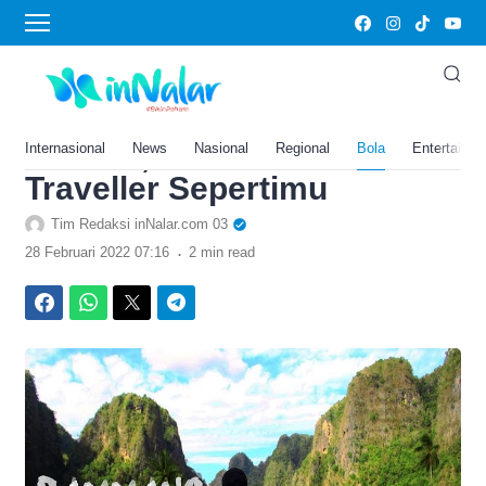
›
Home
Bola
Rammang-Rammang,
Hidden Gem di Sulawesi
Selatan, Cocok untuk
Internasional
News
Nasional
Regional
Bola
Entertainm
Traveller Sepertimu
Tim Redaksi inNalar.com 03
.
28 Februari 2022 07:16
2 min read
Facebook
WhatsApp
Twitter
Telegram