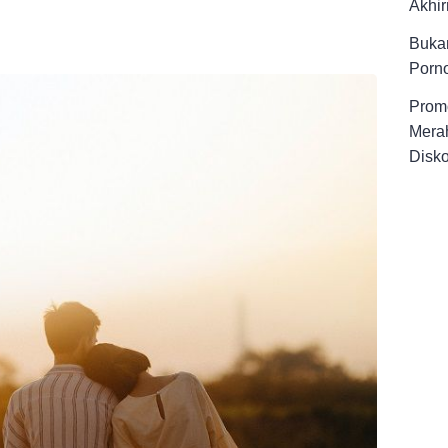
Akhir
Buka
Porno
Promo
Merah
Disk