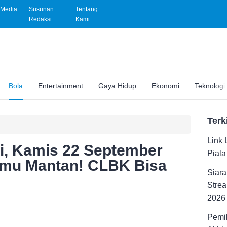
Media
Susunan
Tentang
Redaksi
Kami
Bola
Entertainment
Gaya Hidup
Ekonomi
Teknologi
Terk
Link 
ni, Kamis 22 September
Pial
emu Mantan! CLBK Bisa
Siara
Strea
2026
Pemil