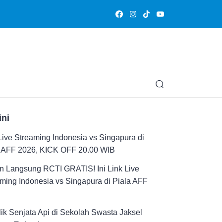
Olahraga
Hiburan
Muslimpedia
Edukasi
Opini & Ce
ini
Live Streaming Indonesia vs Singapura di
a AFF 2026, KICK OFF 20.00 WIB
n Langsung RCTI GRATIS! Ini Link Live
ming Indonesia vs Singapura di Piala AFF
ik Senjata Api di Sekolah Swasta Jaksel