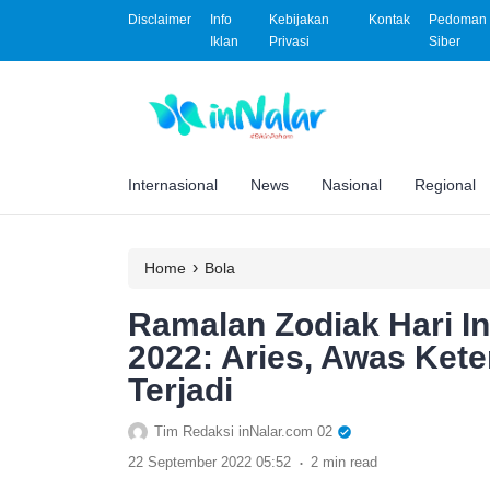
Disclaimer
Info
Kebijakan
Kontak
Pedoman 
Iklan
Privasi
Siber
Internasional
News
Nasional
Regional
›
Home
Bola
Ramalan Zodiak Hari I
2022: Aries, Awas Ket
Terjadi
Tim Redaksi inNalar.com 02
.
22 September 2022 05:52
2 min read