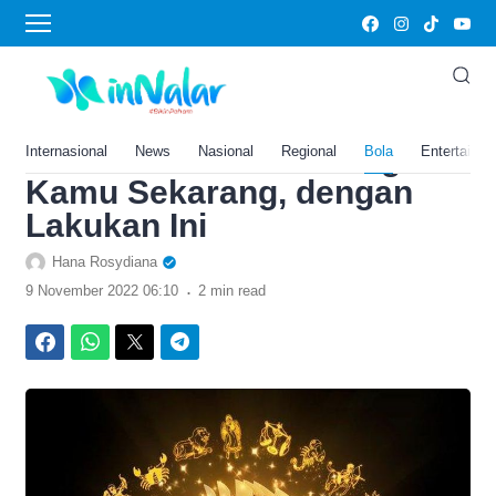
›
Home
Bola
Ramalan Zodiak Capricorn
Hari Ini Rabu 9 November
2022: Tuai Keberuntungan
Internasional
News
Nasional
Regional
Bola
Entertainm
Kamu Sekarang, dengan
Lakukan Ini
Hana Rosydiana
.
9 November 2022 06:10
2 min read
Facebook
WhatsApp
Twitter
Telegram