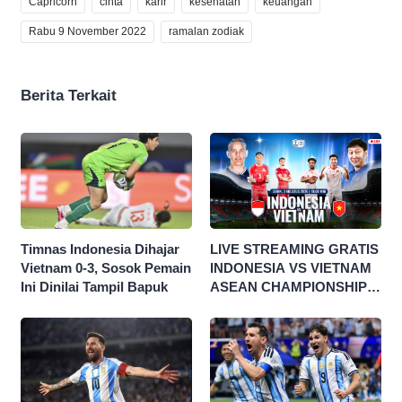
Capricorn
cinta
karir
kesehatan
keuangan
Rabu 9 November 2022
ramalan zodiak
Berita Terkait
Timnas Indonesia Dihajar
LIVE STREAMING GRATIS
Vietnam 0-3, Sosok Pemain
INDONESIA VS VIETNAM
Ini Dinilai Tampil Bapuk
ASEAN CHAMPIONSHIP
HYUNDAI CUP 2026