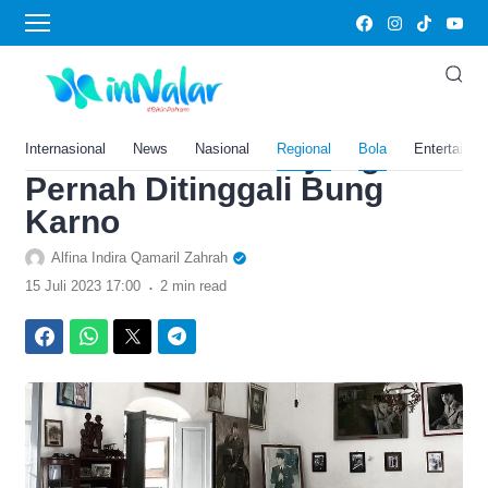
›
Home
Bola
Punya Sumur Tua yang
Airnya Tak Pernah Habis?
Ini Istana di Blitar yang
Internasional
News
Nasional
Regional
Bola
Entertainm
Pernah Ditinggali Bung
Karno
Alfina Indira Qamaril Zahrah
.
15 Juli 2023 17:00
2 min read
Facebook
WhatsApp
Twitter
Telegram