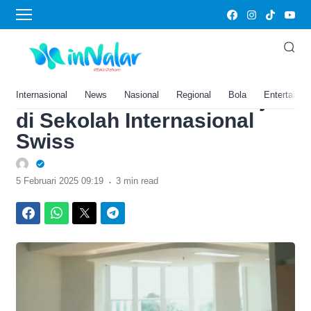
›
Home
Preschool Termahal di
Yogyakarta, Fasilitas Super
Elit Bikin Siswa bak Belajar
Internasional
News
Nasional
Regional
Bola
Entertainm
di Sekolah Internasional
Swiss
.
5 Februari 2025 09:19
3 min read
Facebook
WhatsApp
Twitter
Telegram