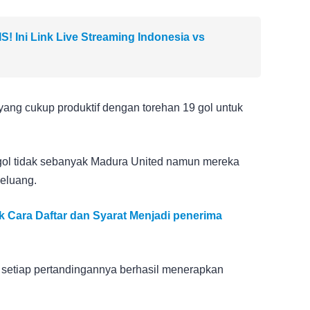
 Ini Link Live Streaming Indonesia vs
 yang cukup produktif dengan torehan 19 gol untuk
gol tidak sebanyak Madura United namun mereka
eluang.
 Cara Daftar dan Syarat Menjadi penerima
i setiap pertandingannya berhasil menerapkan