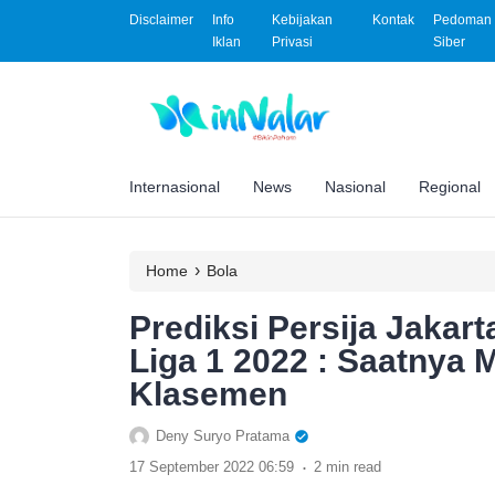
Disclaimer
Info
Kebijakan
Kontak
Pedoman 
Iklan
Privasi
Siber
Internasional
News
Nasional
Regional
›
Home
Bola
Prediksi Persija Jakar
Liga 1 2022 : Saatnya
Klasemen
Deny Suryo Pratama
.
17 September 2022 06:59
2 min read