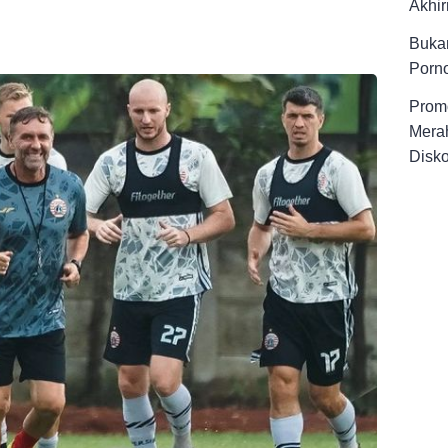
Akhir
Buka
Porno
Promo
Merah
Disk