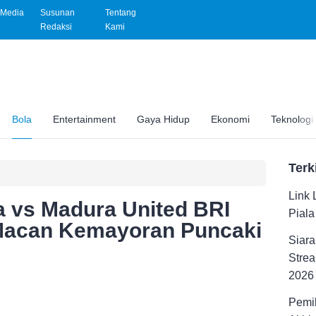
Media
Susunan
Tentang
Redaksi
Kami
Bola
Entertainment
Gaya Hidup
Ekonomi
Teknologi
Terk
Link 
ta vs Madura United BRI
Pial
 Macan Kemayoran Puncaki
Siara
Strea
2026
Pemil