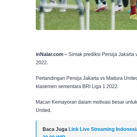
inNalar.com –
Simak prediksi Persija Jakarta 
2022.
Pertandingan Persija Jakarta vs Madura Unite
klasemen sementara BRI Liga 1 2022.
Macan Kemayoran dalam motivasi besar untuk
United.
Baca Juga
Link Live Streaming Indonesi