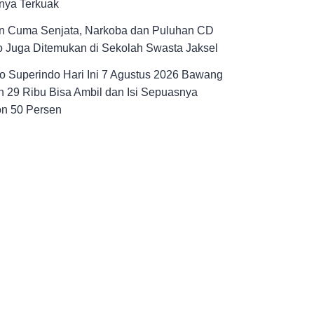
nya Terkuak
n Cuma Senjata, Narkoba dan Puluhan CD
 Juga Ditemukan di Sekolah Swasta Jaksel
 Superindo Hari Ini 7 Agustus 2026 Bawang
 29 Ribu Bisa Ambil dan Isi Sepuasnya
on 50 Persen