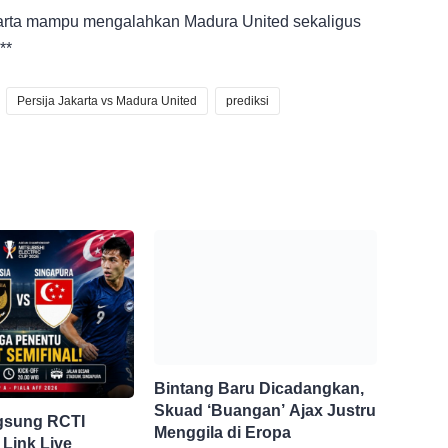
karta mampu mengalahkan Madura United sekaligus
**
Persija Jakarta vs Madura United
prediksi
Bintang Baru Dicadangkan,
Skuad ‘Buangan’ Ajax Justru
gsung RCTI
Menggila di Eropa
 Link Live