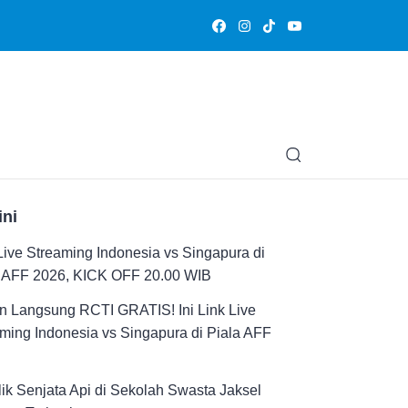
Olahraga
Hiburan
Muslimpedia
Edukasi
Opini & Ce
ini
Live Streaming Indonesia vs Singapura di
a AFF 2026, KICK OFF 20.00 WIB
n Langsung RCTI GRATIS! Ini Link Live
ming Indonesia vs Singapura di Piala AFF
ik Senjata Api di Sekolah Swasta Jaksel