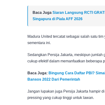
Baca Juga
Siaran Langsung RCTI GRATIS!
Singapura di Piala AFF 2026
Madura United tercatat sebagai salah satu tim
sementara ini.
Sedangkan Persija Jakarta, meskipun jumlah 
cukup efektif dalam memanfaatkan beberapa p
Baca Juga:
Bingung Cara Daftar PBI? Simak
Bansos 2022 Dari Pemerintah
Jangan lupakan juga Persija Jakarta hampir d
pressing yang cukup tinggi untuk lawan.