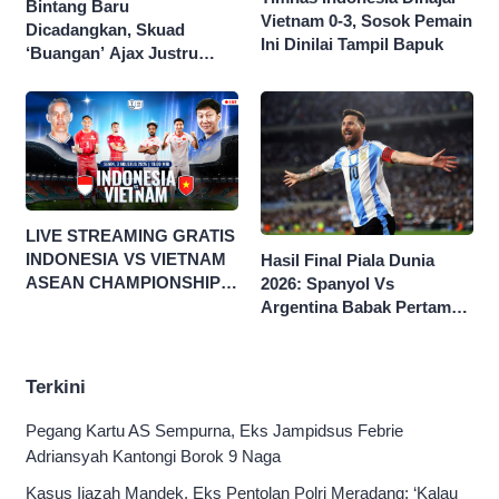
Bintang Baru
Vietnam 0-3, Sosok Pemain
Dicadangkan, Skuad
Ini Dinilai Tampil Bapuk
‘Buangan’ Ajax Justru
Menggila di Eropa
LIVE STREAMING GRATIS
INDONESIA VS VIETNAM
Hasil Final Piala Dunia
ASEAN CHAMPIONSHIP
2026: Spanyol Vs
HYUNDAI CUP 2026
Argentina Babak Pertama
0-0
Terkini
Pegang Kartu AS Sempurna, Eks Jampidsus Febrie
Adriansyah Kantongi Borok 9 Naga
Kasus Ijazah Mandek, Eks Pentolan Polri Meradang: ‘Kalau