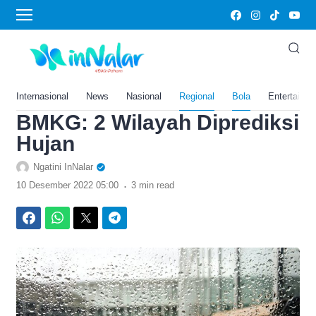
›
Home
Bola
Prakiraan Cuaca
Yogyakarta Hari Ini Sabtu,
10 Desember 2022 Versi
Internasional
News
Nasional
Regional
Bola
Entertainm
BMKG: 2 Wilayah Diprediksi
Hujan
Ngatini InNalar
.
10 Desember 2022 05:00
3 min read
Facebook
WhatsApp
Twitter
Telegram