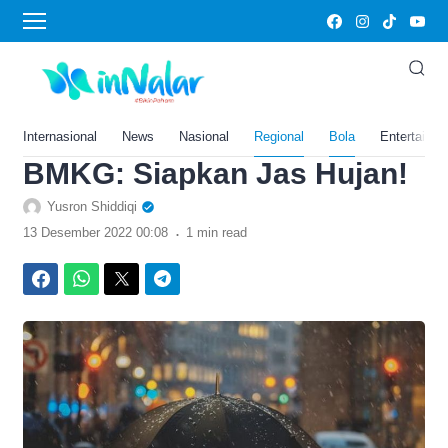
›
Home
Bola
Prakiraan Cuaca Semarang
Hari Ini, Selasa 13
Desember 2022 Versi
Internasional
News
Nasional
Regional
Bola
Entertainm
BMKG: Siapkan Jas Hujan!
Yusron Shiddiqi
.
13 Desember 2022 00:08
1 min read
Facebook
WhatsApp
Twitter
Telegram