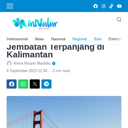
›
Home
Bola
Pinjam Dana Hampir Rp 1
Triliun, Jembatan Pak Kasih
Kalimantan Barat jadi
Internasional
News
Nasional
Regional
Bola
Entertainm
Jembatan Terpanjang di
Kalimantan
Anma Risanti Maulidia
.
4 September 2023 12:58
2 min read
Facebook
WhatsApp
Twitter
Telegram