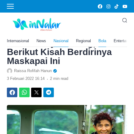
›
Home
Bola
Pesawat Susi Air Terusir
dari Bandara Malinau
Robert Atty Bessing,
Internasional
News
Nasional
Regional
Bola
Entertainm
Berikut Kisah Berdirinya
Maskapai Ini
Raissa Rofifah Hanun
.
3 Februari 2022 16:14
2 min read
Facebook
WhatsApp
Twitter
Telegram