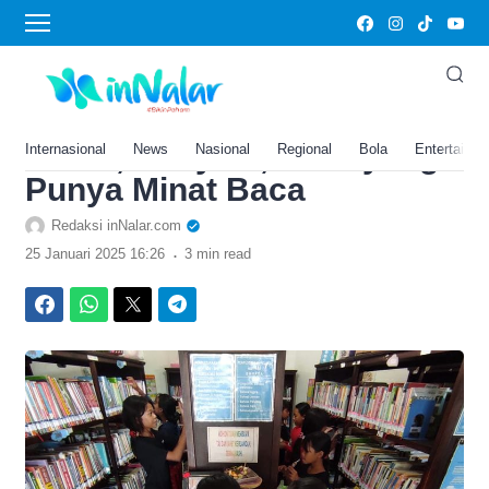
›
Home
Peringkat Literasi Indonesia
Urutan Ke-2 Terbawah di
Dunia, Hanya 0,001% yang
Internasional
News
Nasional
Regional
Bola
Entertainm
Punya Minat Baca
Redaksi inNalar.com
.
25 Januari 2025 16:26
3 min read
Facebook
WhatsApp
Twitter
Telegram