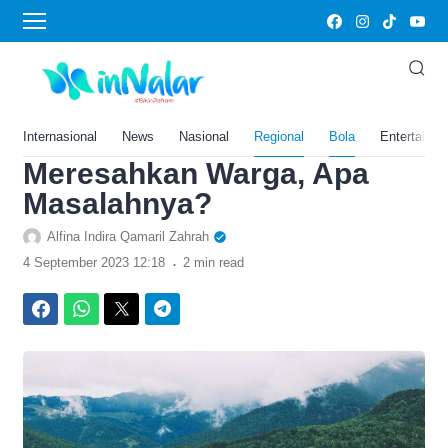
›
Home
Bola
Peras Dana Rp 1,3 Triliun,
Pembangunan Bendungan
di Sumatera Utara Ini
Internasional
News
Nasional
Regional
Bola
Entertainm
Meresahkan Warga, Apa
Masalahnya?
Alfina Indira Qamaril Zahrah
.
4 September 2023 12:18
2 min read
Facebook
WhatsApp
Twitter
Telegram