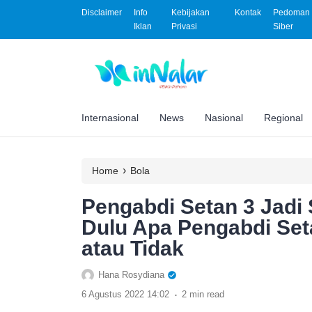
Disclaimer
Info
Kebijakan
Kontak
Pedoman 
Iklan
Privasi
Siber
Internasional
News
Nasional
Regional
›
Home
Bola
Pengabdi Setan 3 Jadi 
Dulu Apa Pengabdi Se
atau Tidak
Hana Rosydiana
.
6 Agustus 2022 14:02
2 min read