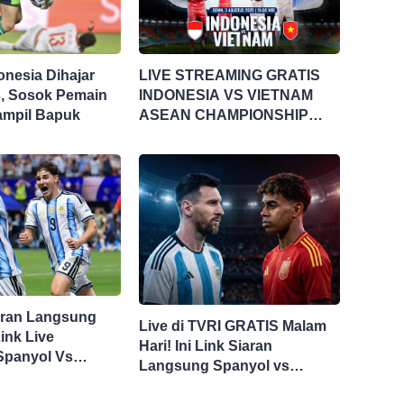
onesia Dihajar
LIVE STREAMING GRATIS
3, Sosok Pemain
INDONESIA VS VIETNAM
 Tampil Bapuk
ASEAN CHAMPIONSHIP
HYUNDAI CUP 2026
aran Langsung
Live di TVRI GRATIS Malam
ink Live
Hari! Ini Link Siaran
Spanyol Vs
Langsung Spanyol vs
 Sini Final Piala
Argentina di Final Piala