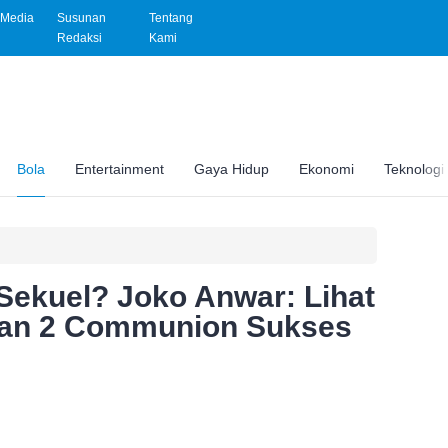
Media
Susunan
Tentang
Redaksi
Kami
Bola
Entertainment
Gaya Hidup
Ekonomi
Teknologi
Sekuel? Joko Anwar: Lihat
tan 2 Communion Sukses