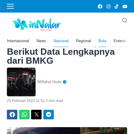
Home
›
Bola
Pasaman Barat Diguncang
Gempa Bumi Sebanyak 5
Kali dalam Sehari Ini,
Internasional
News
Nasional
Regional
Bola
Entertainm
Berikut Data Lengkapnya
dari BMKG
Miftahul Huda
25 Februari 2022 11:51
.
2 min read
Facebook
WhatsApp
Twitter
Telegram