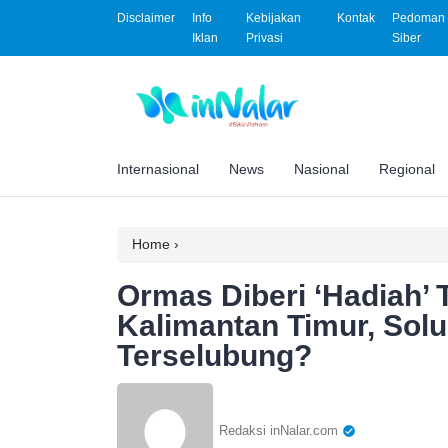
Disclaimer
Info
Kebijakan
Kontak
Pedoman 
Iklan
Privasi
Siber
Internasional
News
Nasional
Regional
Home
›
Ormas Diberi ‘Hadiah’
Kalimantan Timur, Solu
Terselubung?
Redaksi inNalar.com