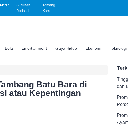
Media
Susunan
Tentang
Redaksi
Kami
Bola
Entertainment
Gaya Hidup
Ekonomi
Teknologi
Terk
Tingg
 Tambang Batu Bara di
dan 
si atau Kepentingan
Promo
Pers
Promo
Ayam