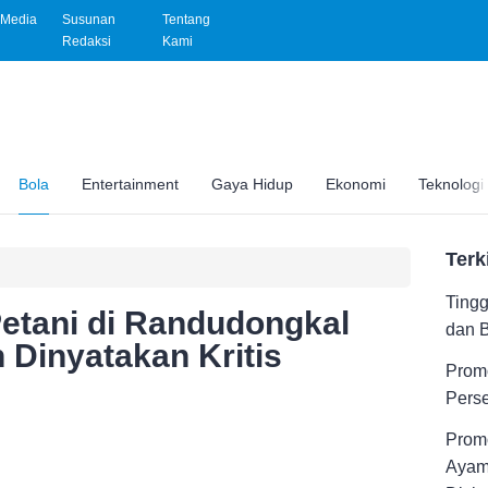
Media
Susunan
Tentang
Redaksi
Kami
Bola
Entertainment
Gaya Hidup
Ekonomi
Teknologi
Terk
Tingg
etani di Randudongkal
dan 
 Dinyatakan Kritis
Promo
Pers
Promo
Ayam