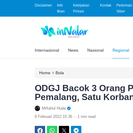
Disclaimer
Info
Kebijakan
Kontak
Pedoman 
Iklan
Privasi
Siber
Internasional
News
Nasional
Regional
›
Home
Bola
ODGJ Bacok 3 Orang P
Pemalang, Satu Korban
Miftahul Huda
.
8 Februari 2022 15:36
1 min read
Facebook
WhatsApp
Twitter
Telegram