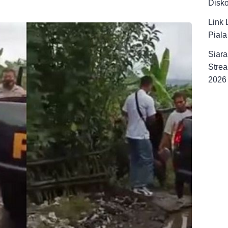
Disk
Link 
Pial
Siara
Strea
2026