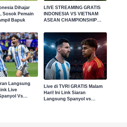
onesia Dihajar
LIVE STREAMING GRATIS
3, Sosok Pemain
INDONESIA VS VIETNAM
 Tampil Bapuk
ASEAN CHAMPIONSHIP
HYUNDAI CUP 2026
aran Langsung
Live di TVRI GRATIS Malam
ink Live
Hari! Ini Link Siaran
Spanyol Vs
Langsung Spanyol vs
 Sini Final Piala
Argentina di Final Piala
Dunia 2026