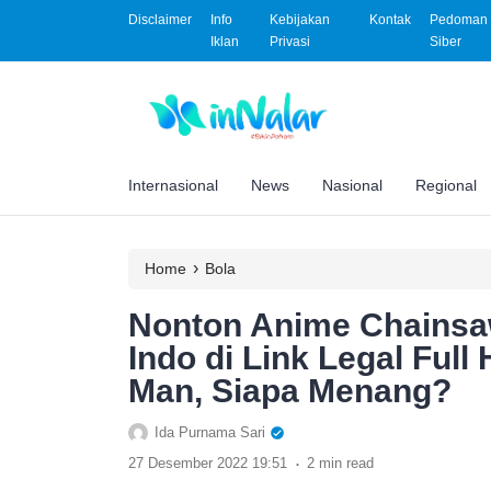
Disclaimer
Info
Kebijakan
Kontak
Pedoman 
Iklan
Privasi
Siber
Internasional
News
Nasional
Regional
›
Home
Bola
Nonton Anime Chainsa
Indo di Link Legal Full 
Man, Siapa Menang?
Ida Purnama Sari
.
27 Desember 2022 19:51
2 min read