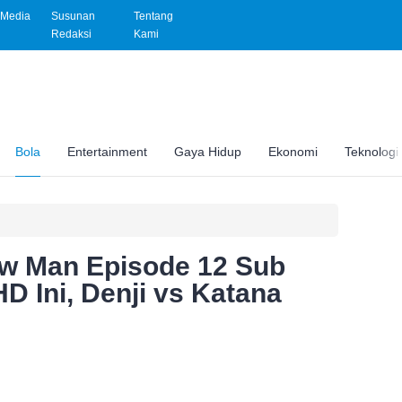
Media
Susunan
Tentang
Redaksi
Kami
Bola
Entertainment
Gaya Hidup
Ekonomi
Teknologi
w Man Episode 12 Sub
HD Ini, Denji vs Katana