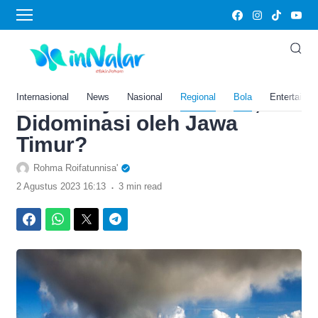
›
Home
Bola
Miliki Letusan Dahsyat, Ini 5
Gunung Berapi Aktif Paling
Berbahaya di Indonesia,
Internasional
News
Nasional
Regional
Bola
Entertainm
Didominasi oleh Jawa
Timur?
Rohma Roifatunnisa'
.
2 Agustus 2023 16:13
3 min read
Facebook
WhatsApp
Twitter
Telegram