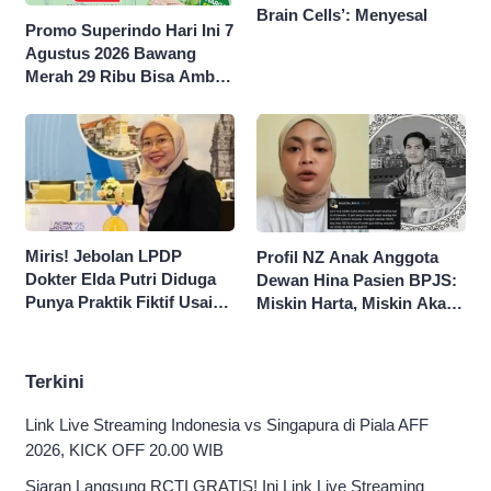
Brain Cells’: Menyesal
Promo Superindo Hari Ini 7
Agustus 2026 Bawang
Merah 29 Ribu Bisa Ambil
dan Isi Sepuasnya Diskon
50 Persen
Miris! Jebolan LPDP
Profil NZ Anak Anggota
Dokter Elda Putri Diduga
Dewan Hina Pasien BPJS:
Punya Praktik Fiktif Usai
Miskin Harta, Miskin Akal
Hina Pasien BPJS
Pengen Diistimewain!
Terkini
Link Live Streaming Indonesia vs Singapura di Piala AFF
2026, KICK OFF 20.00 WIB
Siaran Langsung RCTI GRATIS! Ini Link Live Streaming