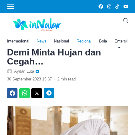
›
Home
News
Menajubkan! 1.990 Masjid di
Palembang Sumatera
Selatan Gelar Shalat Istisqa
Internasional
News
Nasional
Regional
Bola
Entertainm
Demi Minta Hujan dan
Cegah…
Aydan Luta
.
30 September 2023 15:37
2 min read
Facebook
WhatsApp
Twitter
Telegram