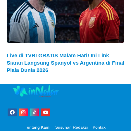
Live di TVRI GRATIS Malam Hari! Ini Link
Siaran Langsung Spanyol vs Argentina di Final
Piala Dunia 2026
Tentang Kami
Susunan Redaksi
Kontak