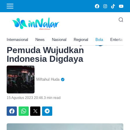
Home
›
Bola
Membangun Garuda, Film
yang Cocok Ditonton saat
HUT RI ke-78: Perjuangan 7
Internasional
News
Nasional
Regional
Bola
Entertainm
Pemuda Wujudkan
Indonesia Digdaya
Miftahul Huda
15 Agustus 2023 20:46
.
3 min read
Facebook
WhatsApp
Twitter
Telegram